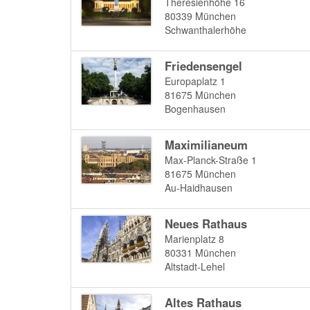
Theresienhöhe 16
80339
München
Schwanthalerhöhe
Friedensengel
Europaplatz 1
81675
München
Bogenhausen
Maximilianeum
Max-Planck-Straße 1
81675
München
Au-Haidhausen
Neues Rathaus
Marienplatz 8
80331
München
Altstadt-Lehel
Altes Rathaus