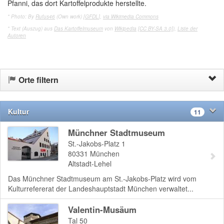
Pfanni, das dort Kartoffelprodukte herstellte.
* Photo: By
Rufus46
(Own work) [
GFDL
],
via Wikimedia Commons
* Text (Auszug) aus
Das Kartoffelmuseum
von
Wikipedia
[CC BY-SA 3.0]
),
Liste der
Autoren
Orte filtern
Kultur
11
Münchner Stadtmuseum
St.-Jakobs-Platz 1
80331
München
Altstadt-Lehel
Das Münchner Stadtmuseum am St.-Jakobs-Platz wird vom
Kulturrefererat der Landeshauptstadt München verwaltet...
Valentin-Musäum
Tal 50