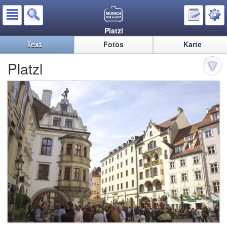
Platzl
Text
Fotos
Karte
Platzl