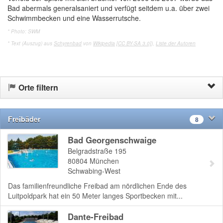
Bad abermals generalsaniert und verfügt seitdem u.a. über zwei
Schwimmbecken und eine Wasserrutsche.
* Photo: SWM
* Text (Auszug) aus
Schyrenbad
von
Wikipedia
[CC BY-SA 3.0]
),
Liste der Autoren
Orte filtern
Freibäder
8
Bad Georgenschwaige
Belgradstraße 195
80804
München
Schwabing-West
Das familienfreundliche Freibad am nördlichen Ende des
Luitpoldpark hat ein 50 Meter langes Sportbecken mit...
Dante-Freibad