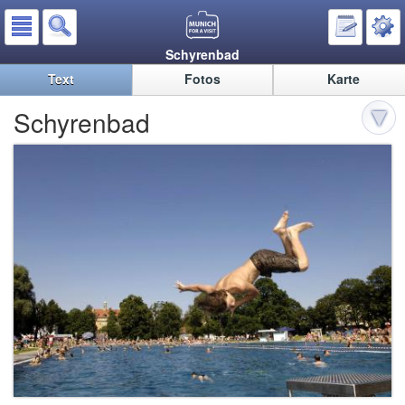
Schyrenbad
Text
Fotos
Karte
Schyrenbad