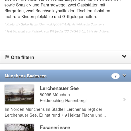
sowie Spazier- und Fahrradwege, zwei Gaststätten mit
Biergarten, zwei Beachvolleyballfelder, Tischtennisplatten,
mehrere Kinderspielplätze und Grillgelegenheiten.
* Photo: By Guido Radig (Own work) [
CC-BY-3.0
],
via Wikimedia Commons
* Text (Auszug) aus
Karlsfeld
von
Wikipedia
[CC BY-SA 3.0]
),
Liste der Autoren
Orte filtern
Münchens Badeseen
7
Lerchenauer See
80995
München
Feldmoching-Hasenbergl
Im Norden Münchens im Stadteil Lerchenau liegt der
Lerchenauer See. Er hat rund 7,9 Hektar Fläche und...
Fasaneriesee