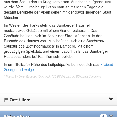
aus dem Schutt des im Krieg zerstörten Münchens aufgeschüttet
wurde. Vom Luitpoldhügel kann man an manchen Tagen die
gesamt Bergkette der Alpen sehen mit der davor liegenden Stadt
München.
Im Westen des Parks steht das Bamberger Haus, ein
neobarockes Gebäude mit einem Gartenrestaurant. Das
Gebäude befindet sich im Besitz der Stadt München. In der
Fassade des Hauses von 1912 befindet sich eine Sandstein-
Skulptur des „Böttingerhauses“ in Bamberg. Mit einem
großzügigen Spielplatz und einem Labyrinth ist das Bamberger
Haus besonders bei Familien sehr beliebt.
In unmittelbarer Nähe des Luitpoldparks befindet sich das
Freibad
Georgenschwaige
.
* Photo: By Oliver Raupach (Own work) [
CC-BY-SA-2.5
],
via Wikimedia Commons
Orte filtern
Kleinere Parks
5