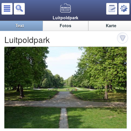
Luitpoldpark
Text
Fotos
Karte
Luitpoldpark